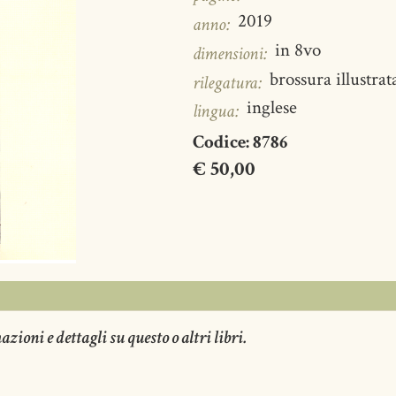
2019
anno:
in 8vo
dimensioni:
brossura illustrat
rilegatura:
inglese
lingua:
Codice:
8786
€ 50,00
ioni e dettagli su questo o altri libri.