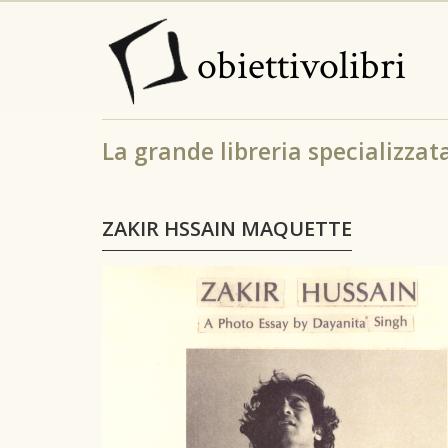
Salta
al
obiettivolibri
contenuto
principale
La grande libreria specializzata 
ZAKIR HSSAIN MAQUETTE