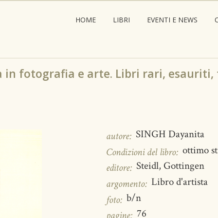
HOME
LIBRI
EVENTI E NEWS
in fotografia e arte. Libri rari, esauriti,
SINGH Dayanita
autore:
ottimo s
Condizioni del libro:
Steidl, Gottingen
editore:
Libro d'artista
argomento:
b/n
foto:
76
pagine: