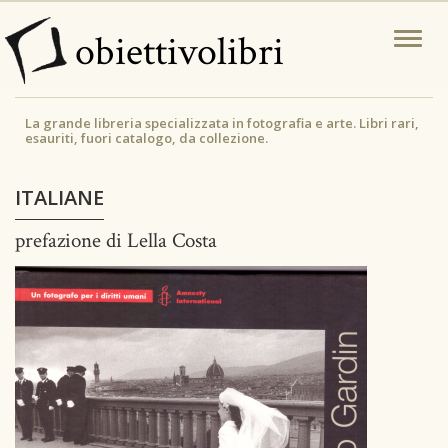
Salta
obiettivolibri
Togg
al
navi
contenuto
principale
La grande libreria specializzata in fotografia e arte. Libri rari,
esauriti, fuori catalogo, da collezione.
ITALIANE
prefazione di Lella Costa