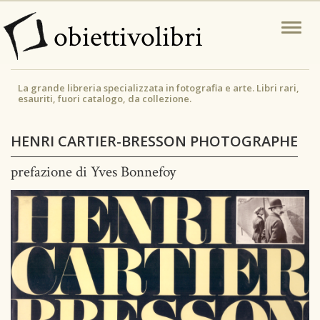
Salta
obiettivolibri
Togg
al
navi
contenuto
principale
La grande libreria specializzata in fotografia e arte. Libri rari,
esauriti, fuori catalogo, da collezione.
HENRI CARTIER-BRESSON PHOTOGRAPHE
prefazione di Yves Bonnefoy